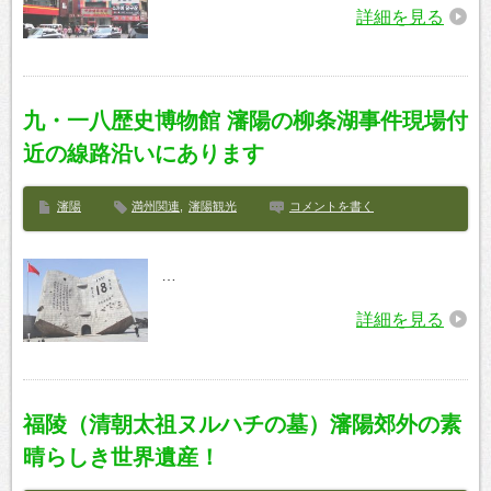
詳細を見る
九・一八歴史博物館 瀋陽の柳条湖事件現場付
近の線路沿いにあります
瀋陽
満州関連
,
瀋陽観光
コメントを書く
…
詳細を見る
福陵（清朝太祖ヌルハチの墓）瀋陽郊外の素
晴らしき世界遺産！