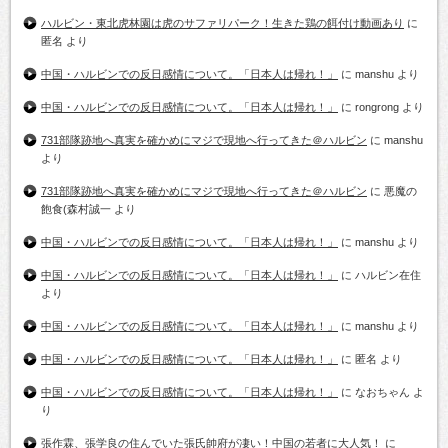
ハルビン・東北虎林園は虎のサファリパーク！生きた鶏の餌付け動画あり
に
匿名
より
中国・ハルビンでの反日感情について。「日本人は帰れ！」
に
manshu
より
中国・ハルビンでの反日感情について。「日本人は帰れ！」
に
rongrong
より
731部隊跡地へ真実を確かめにマジで現地へ行ってきた＠ハルビン
に
manshu
より
731部隊跡地へ真実を確かめにマジで現地へ行ってきた＠ハルビン
に
悪魔の
飽食(森村誠一
より
中国・ハルビンでの反日感情について。「日本人は帰れ！」
に
manshu
より
中国・ハルビンでの反日感情について。「日本人は帰れ！」
に
ハルビン在住
より
中国・ハルビンでの反日感情について。「日本人は帰れ！」
に
manshu
より
中国・ハルビンでの反日感情について。「日本人は帰れ！」
に
匿名
より
中国・ハルビンでの反日感情について。「日本人は帰れ！」
に
なおちゃん
よ
り
張作霖、張学良の住んでいた張氏帥府が凄い！中国の若者に大人気！
に