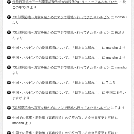
侵華日軍第七三一部隊罪証陳列館が超現代的にリニューアルされていた
に
松
この年で69
より
731部隊跡地へ真実を確かめにマジで現地へ行ってきた＠ハルビン
に
manshu
より
731部隊跡地へ真実を確かめにマジで現地へ行ってきた＠ハルビン
に
長沙さ
ん
より
中国・ハルビンでの反日感情について。「日本人は帰れ！」
に
manshu
より
中国・ハルビンでの反日感情について。「日本人は帰れ！」
に
manshu
より
731部隊跡地へ真実を確かめにマジで現地へ行ってきた＠ハルビン
に
manshu
より
中国・ハルビンでの反日感情について。「日本人は帰れ！」
に
T
より
中国・ハルビンでの反日感情について。「日本人は帰れ！」
に
中国に８年い
ますが
より
731部隊跡地へ真実を確かめにマジで現地へ行ってきた＠ハルビン
に
T
より
中国での電車・新幹線（高速鉄道）の切符の買い方＠当日変更も可能
に
manshu
より
中国での電車・新幹線（高速鉄道）の切符の買い方＠当日変更も可能
に