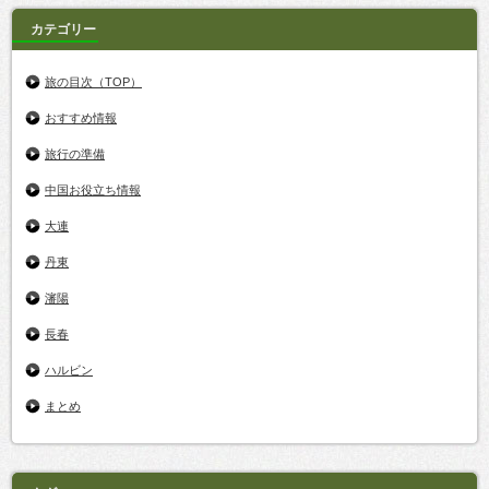
カテゴリー
旅の目次（TOP）
おすすめ情報
旅行の準備
中国お役立ち情報
大連
丹東
瀋陽
長春
ハルビン
まとめ