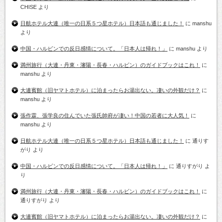
CHISE
より
日航ホテル大連（唯一の日系５つ星ホテル）日本語も通じました！
に
manshu
より
中国・ハルビンでの反日感情について。「日本人は帰れ！」
に
manshu
より
満州旅行（大連・丹東・瀋陽・長春・ハルビン）のガイドブックはこれ！
に
manshu
より
大連賓館（旧ヤマトホテル）に泊まったらお湯出ない。凄いの外観だけ？
に
manshu
より
張作霖、張学良の住んでいた張氏帥府が凄い！中国の若者に大人気！
に
manshu
より
日航ホテル大連（唯一の日系５つ星ホテル）日本語も通じました！
に
通りす
がり
より
中国・ハルビンでの反日感情について。「日本人は帰れ！」
に
通りすがり
よ
り
満州旅行（大連・丹東・瀋陽・長春・ハルビン）のガイドブックはこれ！
に
通りすがり
より
大連賓館（旧ヤマトホテル）に泊まったらお湯出ない。凄いの外観だけ？
に