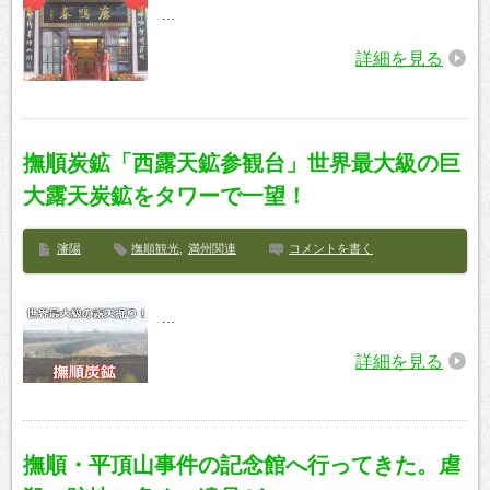
…
詳細を見る
撫順炭鉱「西露天鉱参観台」世界最大級の巨
大露天炭鉱をタワーで一望！
瀋陽
撫順観光
,
満州関連
コメントを書く
…
詳細を見る
撫順・平頂山事件の記念館へ行ってきた。虐