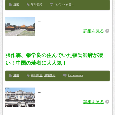
瀋陽
瀋陽観光
コメントを書く
…
詳細を見る
張作霖、張学良の住んでいた張氏帥府が凄
い！中国の若者に大人気！
瀋陽
満州関連
,
瀋陽観光
4 comments
…
詳細を見る