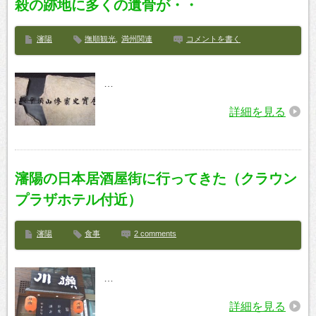
殺の跡地に多くの遺骨が・・
瀋陽
撫順観光
,
満州関連
コメントを書く
…
詳細を見る
瀋陽の日本居酒屋街に行ってきた（クラウン
プラザホテル付近）
瀋陽
食事
2 comments
…
詳細を見る