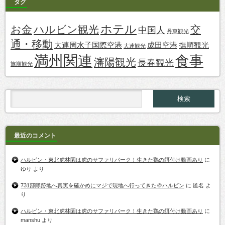
タグ
ホテル
お金
ハルビン観光
交
中国人
丹東観光
通・移動
大連周水子国際空港
成田空港
撫順観光
大連観光
満州関連
食事
瀋陽観光
長春観光
旅順観光
最近のコメント
ハルビン・東北虎林園は虎のサファリパーク！生きた鶏の餌付け動画あり
に
ゆり
より
731部隊跡地へ真実を確かめにマジで現地へ行ってきた＠ハルビン
に
匿名
よ
り
ハルビン・東北虎林園は虎のサファリパーク！生きた鶏の餌付け動画あり
に
manshu
より