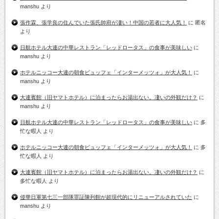
manshu
より
張作霖、張学良の住んでいた張氏帥府が凄い！中国の若者に大人気！
に
匿名
より
日航ホテル大連の中華レストラン「レッドロータス」の食事が美味しい
に
manshu
より
ホテルニッコー大連の朝食ビュッフェ「インターメッツォ」が大人気！
に
manshu
より
大連賓館（旧ヤマトホテル）に泊まったらお湯出ない。凄いの外観だけ？
に
manshu
より
日航ホテル大連の中華レストラン「レッドロータス」の食事が美味しい
に
多
忙な暇人
より
ホテルニッコー大連の朝食ビュッフェ「インターメッツォ」が大人気！
に
多
忙な暇人
より
大連賓館（旧ヤマトホテル）に泊まったらお湯出ない。凄いの外観だけ？
に
多忙な暇人
より
侵華日軍第七三一部隊罪証陳列館が超現代的にリニューアルされていた
に
manshu
より