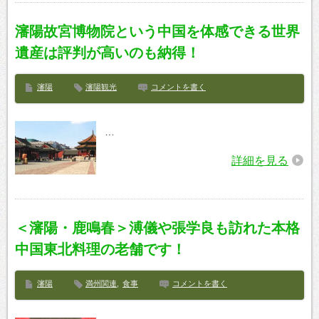
瀋陽故宮博物院という中国を体感できる世界
遺産は評判が高いのも納得！
瀋陽
瀋陽観光
コメントを書く
…
詳細を見る
＜瀋陽・鹿鳴春＞溥儀や張学良も訪れた本格
中国東北料理の老舗です！
瀋陽
満州関連
,
食事
コメントを書く