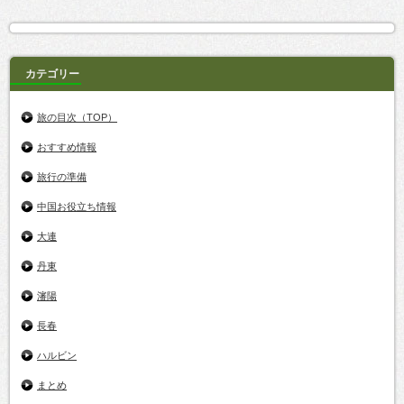
カテゴリー
旅の目次（TOP）
おすすめ情報
旅行の準備
中国お役立ち情報
大連
丹東
瀋陽
長春
ハルビン
まとめ