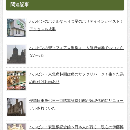
関連記事
ハルビンのホテルなら４つ星のホリデイインがベスト！
アクセスも抜群
ハルビンの聖ソフィア大聖堂は、人気観光地でもつまら
なかった
ハルビン・東北虎林園は虎のサファリパーク！生きた鶏
の餌付け動画あり
侵華日軍第七三一部隊罪証陳列館が超現代的にリニュー
アルされていた
ハルビン・安重根記念館へ日本人が行く！現在の伊藤博