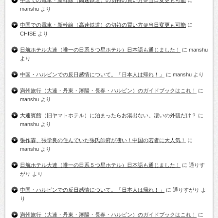
中国での電車・新幹線（高速鉄道）の切符の買い方＠当日変更も可能
に
manshu
より
中国での電車・新幹線（高速鉄道）の切符の買い方＠当日変更も可能
に
CHISE
より
日航ホテル大連（唯一の日系５つ星ホテル）日本語も通じました！
に
manshu
より
中国・ハルビンでの反日感情について。「日本人は帰れ！」
に
manshu
より
満州旅行（大連・丹東・瀋陽・長春・ハルビン）のガイドブックはこれ！
に
manshu
より
大連賓館（旧ヤマトホテル）に泊まったらお湯出ない。凄いの外観だけ？
に
manshu
より
張作霖、張学良の住んでいた張氏帥府が凄い！中国の若者に大人気！
に
manshu
より
日航ホテル大連（唯一の日系５つ星ホテル）日本語も通じました！
に
通りす
がり
より
中国・ハルビンでの反日感情について。「日本人は帰れ！」
に
通りすがり
よ
り
満州旅行（大連・丹東・瀋陽・長春・ハルビン）のガイドブックはこれ！
に