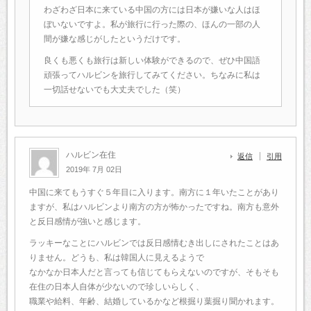
わざわざ日本に来ている中国の方には日本が嫌いな人はほ
ぼいないですよ。私が旅行に行った際の、ほんの一部の人
間が嫌な感じがしたというだけです。
良くも悪くも旅行は新しい体験ができるので、ぜひ中国語
頑張ってハルビンを旅行してみてください。ちなみに私は
一切話せないでも大丈夫でした（笑）
ハルビン在住
返信
引用
2019年 7月 02日
中国に来てもうすぐ５年目に入ります。南方に１年いたことがあり
ますが、私はハルビンより南方の方が怖かったですね。南方も意外
と反日感情が強いと感じます。
ラッキーなことにハルビンでは反日感情むき出しにされたことはあ
りません。どうも、私は韓国人に見えるようで
なかなか日本人だと言っても信じてもらえないのですが、そもそも
在住の日本人自体が少ないので珍しいらしく、
職業や給料、年齢、結婚しているかなど根掘り葉掘り聞かれます。