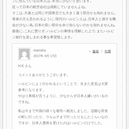
ンに住んでいる日本人は､本当に少ないと思います｡
従って日本の航空会社は就航していませんよね｡
そこは､大連とは同じ中国東北でも大きく違う部分かも知れません｡
筆者の方も言われるように､現代のハルビン人は､日本人と接する機
会が少ない為､日本の良い部分を余り知らないのかも知れませんね｡
最後に､これに懲りず､ハルビンの事情を理解した上で､またハルビ
ン旅行を楽しまれる事を希望致します｡
manshu
返信
引用
2017年 4月 17日
H.K さん
コメントありがとうございます。
ハルビンによく行かれるということで、生きた意見は大変
参考になります。
やはり奥様が言うように、少なからず日本人嫌いがいるの
ですね。
私は今まで中国の様々な都市へ観光しました。辺鄙な田舎
の町に行ったり、ウルムチまで行ったりもしたくらいなの
ですが、日本人蔑視を受けたのはハルビンだけでした。