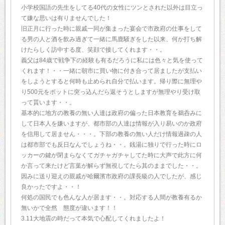
小学校国語の先生をしてる40代の女性にツンとされた以外は目立っ
て嫌な思いは有りませんでした！
旧正月に行った時に親戚一同が集まった宴会で市政府の仕事をして
る男の人と酒を飲み過ぎて一緒に馬鹿騒ぎをした以来、何か打ち解
けたらしく訪中する度、笑顔で接してくれます・・。
義父は84歳で戦争下の経験も有るだろうに私には色々と気を使って
くれます！・・一緒に朝市に買い物に付き合って居ましたが支払い
をしようとすると何時も止められ自分で払います。帰り際に無理や
り500元をポットに突っ込んだら返そうとしますが無理やり受け取
って貰います・・。
基本的に地方の教養の無い人達は政府の偏った日本教育を鵜呑みに
して日本人を嫌いますが、都市部の人達は情報が入り易いのか政府
を信用して居ません・・・。下部の教養の無い人だけ情報過疎の人
は都市部でも反日なんでしょうね・・。銭湯に独りで行った時にロ
ッカーの鍵が閉まらなくてガチャガチャしてた時に大声で此方に何
か言って来たけど言葉が解らず無視してたら其のままでした・・。
因みに送り迎えの親戚が哈爾濱市政府の課長級の人でしたが、感じ
良かったですよ・・！
何処の国民でも色んな人が居ます・・。対応する人間が教養有るか
無いかで全然 態度が違います！！
3.11大地震の時だって本気で心配してくれましたよ！