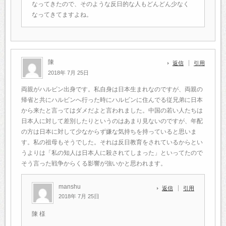
なってきたので、そのような反日的な人もどんどん少なく
なってきてますよね。
陳
返信
引用
2018年 7月 25日
両親がハルビン出身です。私自身は日本生まれなのですが、両親の
帰省と共にハルビンへ行った時にハルビンに住んでる従兄弟に日本
から来たと言ってはダメだよと言われました。中国の若い人たちは
日本人に対して差別したりというのはあまり見ないのですが、年配
の方は日本に対して少なからず嫌な気持ちを持っていると思いま
す。私の祖母もそうでした。それは反日教育をされているからとい
うよりは「私の知人は日本人に殺されてしまった」といってたので
そう言った戦争からくる影響が強いかと思われます。
manshu
返信
引用
2018年 7月 25日
陳 様