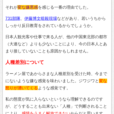
それが
変な嫌悪感
を感じる一番の理由でした。
731部隊
、
伊藤博文暗殺現場
などがあり、若いうちから
しっかり反日教育をされているからでしょうか。
日本人観光客や仕事で来る人が、他の中国東北部の都市
（大連など）よりも少ないことにより、今の日本人とあ
まり接していないことも原因かもしれません。
人種差別について
ラーメン屋であからさまな人種差別を受けた時、今まで
にないような嫌な感覚を味わいました。ジワジワと
変な
怒りが湧いてくる
ような感覚です。
私の態度が気に入らないというなら理解できるのです
が、どうすることも出来ない「人種」で判断されること
により、
感情をうまく解放できない
からだと思います。