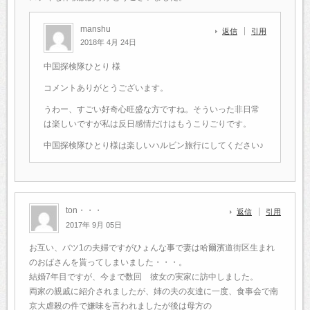
manshu
返信
引用
2018年 4月 24日
中国探検隊ひとり 様
コメントありがとうございます。
うわー、すごい好奇心旺盛な方ですね。そういった非日常
は楽しいですが私は反日感情だけはもうこりごりです。
中国探検隊ひとり様は楽しいハルビン旅行にしてください♪
ton・・・
返信
引用
2017年 9月 05日
お互い、バツ1の夫婦ですがひょんな事で妻は哈爾濱道街区生まれ
のおばさんを貰ってしまいました・・・。
結婚7年目ですが、今まで数回 彼女の実家に訪中しました。
両家の親戚に紹介されましたが、姉の夫の友達に一度、食事会で南
京大虐殺の件で嫌味を言われましたが後は母方の