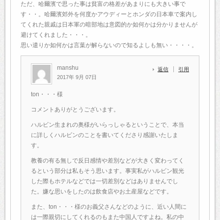
ただ、哈爾濱で思った事は貧富の格差があまりにも大きい事で
す・・。哈爾濱郊外を何度かアウディーとホンダの日本車で案内し
てくれた親戚は日本軍の暗部地は意図的か如何かは分かりませんが
避けてくれました・・・。
思い遣りか如何かは言葉が解らないので知るよしも無い・・・・。
manshu
返信
引用
2017年 9月 07日
ton・・・様
コメントありがとうございます。
ハルビン生まれの奥様がいらっしゃるということで、本当
に詳しくハルビンのことを書いてくださり感謝いたしま
す。
教養の有る無しで反日感情や差別などが大きく変わってく
るという部分は私もそう思います。事実私がハルビン観光
した際もホテルなどでは一切差別などはありませんでし
た。嫌な思いをしたのは飲食店やお土産屋などです。
また、ton・・・様のお義父さんなどのように、近い人間に
は一際親切にしてくれるのもまた中国人ですよね。私の中