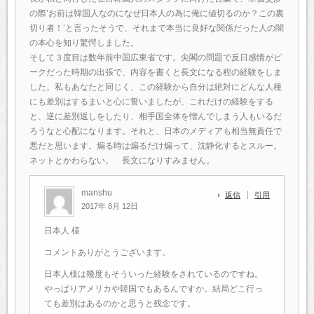
の際’お前は韓国人なのになぜ日本人の為に俺に値切るのか？この裏
切り者！’と言ったそうで、それまで本当に良好な関係だった人の闇
の本心を知り驚愕しました。
そして３度目は数年前中国広東省です。尖閣の問題で反日感情がピ
ークだった時期の出張で、内容を書くと長文になる程の経験をしま
した。私もあなたと同じく、この経験から自分は絶対にどんな人種
にも差別はするまいと心に誓いましたが、これだけの経験をする
と、逆に差別返しをしたり、相手国全体を憎んでしまう人もいるだ
ろうなと心配になります。それと、日本のメディアも相当無責任で
悪だと思います。煽る時は煽るだけ煽って、沈静化するとスルー。
ネットとかわらない。 長文になりすみません。
manshu
返信
引用
2017年 8月 12日
日本人 様
コメントありがとうございます。
日本人様は幾度もそういった経験をされているのですね。
やっぱりアメリカや韓国でもあるんですか。結局どこ行っ
ても差別はあるのかと思うと残念です。