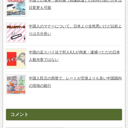
中国での電車・新幹線（高速鉄道）の切符の買い方＠当
日変更も可能
中国人のマナーについて。日本より全然悪いけど以前よ
りは大分良い
中国の反スパイ法で邦人4人が拘束・逮捕⇒ただの日本
人観光客ではない
中国人民元の両替で、レートが空港よりも良い中国国内
の現地の銀行
コメント