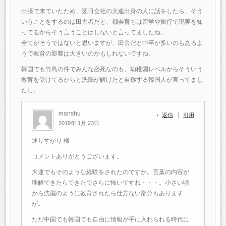
出張で来ていたため、翌日会社の大連出身の人に話をしたら、そう
いうことをするのは田舎者だと、都会育ちは留学や旅行で現実を知
ってるからそう言うことはしないと言ってましたね。
全てがそうではないと思いますが、田舎だと中卒が多いのもあるよ
うで教育の影響は大きいのかもしれないですね。
韓国でも竹島の件でみんな必死なのも、幼稚園レベルからそういう
教育を受けてるからと洗脳が解けたと自称する韓国人が言ってまし
たし。
manshu
返信
引用
2019年 1月 23日
通りすがり 様
コメントありがとうございます。
大連でもそのような経験をされたのですか。言葉の内容が
理解できたらできたでさらに怖いですね・・・。小さい頃
から洗脳のように教育されたら仕方ない部分もあります
が。
ただ中国でも韓国でも自由に情報が手に入れられる時代に