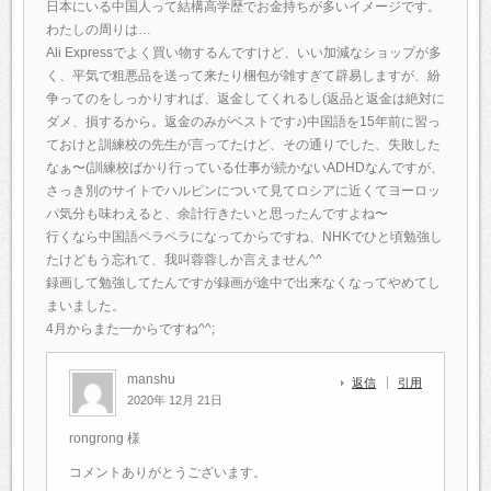
日本にいる中国人って結構高学歴でお金持ちが多いイメージです。
わたしの周りは…
Ali Expressでよく買い物するんですけど、いい加減なショップが多
く、平気で粗悪品を送って来たり梱包が雑すぎて辟易しますが、紛
争ってのをしっかりすれば、返金してくれるし(返品と返金は絶対に
ダメ、損するから。返金のみがベストです♪)中国語を15年前に習っ
ておけと訓練校の先生が言ってたけど、その通りでした、失敗した
なぁ〜(訓練校ばかり行っている仕事が続かないADHDなんですが、
さっき別のサイトでハルピンについて見てロシアに近くてヨーロッ
パ気分も味わえると、余計行きたいと思ったんですよね〜
行くなら中国語ペラペラになってからですね、NHKでひと頃勉強し
たけどもう忘れて、我叫蓉蓉しか言えません^^
録画して勉強してたんですが録画が途中で出来なくなってやめてし
まいました。
4月からまた一からですね^^;
manshu
返信
引用
2020年 12月 21日
rongrong 様
コメントありがとうございます。