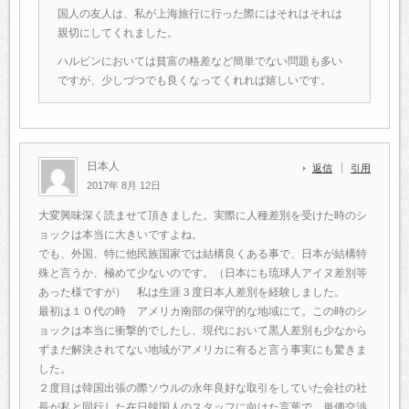
国人の友人は、私が上海旅行に行った際にはそれはそれは
親切にしてくれました。
ハルビンにおいては貧富の格差など簡単でない問題も多い
ですが、少しづつでも良くなってくれれば嬉しいです。
日本人
返信
引用
2017年 8月 12日
大変興味深く読ませて頂きました。実際に人種差別を受けた時のシ
ョックは本当に大きいですよね。
でも、外国、特に他民族国家では結構良くある事で、日本が結構特
殊と言うか、極めて少ないのです。（日本にも琉球人アイヌ差別等
あった様ですが） 私は生涯３度日本人差別を経験しました。
最初は１０代の時 アメリカ南部の保守的な地域にて。この時のシ
ョックは本当に衝撃的でしたし、現代において黒人差別も少なから
ずまだ解決されてない地域がアメリカに有ると言う事実にも驚きま
した。
２度目は韓国出張の際ソウルの永年良好な取引をしていた会社の社
長が私と同行した在日韓国人のスタッフに向けた言葉で、単価交渉