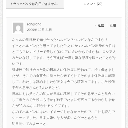
トラックバックは利用できません。
コメント (29)
rongrong
返信
引用
2020年 12月 21日
ネイルの訓練校で知り合ったハルピン？ハルビンなんですか？
ずっとハルピンだと思ってました^^;とにかくハルピン出身の女性は
とてもフレンドリーで美しく(ロシアに近いからですかね、ロシア人
みたいな顔してます、そう言えば)一度も嫌な態度を取ったことがな
いです。
訓練校で知り合った別の日本人に保険屋に誘われて、渋々働きまし
たが、そこでの食事会に誘ったら来てくれてそのまま保険屋に就職
して、わたしは辞めましたが彼女は今でも頑張ってます。小学校低
学年の息子さんが2人いるけど。
日本にもお父さんの知人が日本に移民しててその息子さんと見合い
して来たので学校にも行かず独学でたまに何言ってるかわかりませ
んが^^;みんなに好かれるタイプです。
なのでハルピンにはいいイメージしかなかったので、これを読んで
ショックでした。日本人嫌いな人が多いんだ〜と思うと
明日聞いてみよーっと。