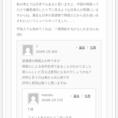
私の考えでは日本でもあると思いますよ。中国や韓国って
だけで嫌悪感示したり下に見るような日本人が普通にいま
すからね。最近も日本の居酒屋で韓国人だから店を追い出
されたというニュースやってました。。。
宇宙人でも攻めてくれば、一致団結するかもしれませんね
(笑)
T
返信
引用
2019年 2月 26日
居酒屋の韓国人の件ですが
韓国人による自作自演であることがわかりました
彼ららしいと言えば差別になるのでしょうかね？
評判と言うのは身から出た錆です
評判と差別は違うと思いますね
manshu
返信
引用
2019年 2月 27日
T 様
コメントありがとうございます。