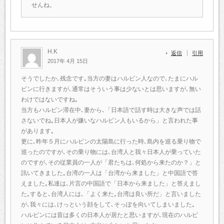
せんね。
H.K
返信
引用
2017年 4月 15日
そうでしたか､残念です｡当方の妻はハルビン人なので､たまにハル
ビンに行きますが､通常はそういう事は少ないとは思いますが､無い
わけではないですね｡
当方もハルビン滞在中､妻から､「日本語で話す時は大きな声では話
さないでね｡日本人が嫌いなハルビン人もいるから」と言われた事
があります｡
更に､昨年５月にハルビンの太陽島に行った時､島内を巡る乗り物で
巡ったのですが､その乗り物には､台湾人と我々日本人が乗っていた
のですが､その従業員の一人が「君たちは､何処から来たのか？」と
訊いてきました｡台湾の一人は「台湾から来ました」と中国語で答
えました｡私達は､片言の中国語で「日本から来ました」と答えまし
た｡すると､台湾人には､「よく来た｡台湾は良い所だ」と言いました
が､我々には､けっという顔をして､そっぽを向いてしまいました｡
ハルビンには昔は多くの日本人が居たと思いますが､現在のハルビ