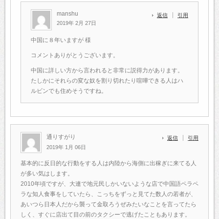
manshu
返信
引用
2019年 2月 27日
中国に８年いますが 様
コメントありがとうございます。
中国に詳しい方から言われると非常に説得力があります。
たしかにそれらの変な奴を割り切れたり喧嘩できる人はハ
ルビンでも住めそうですね。
通りすがり
返信
引用
2019年 1月 06日
基本的に反日的な行動をする人は内陸から海側に出稼ぎに来てる人
が多い気はします。
2010年頃ですが、大連で地元民しかいないような店で中国語ペラペ
ラな知人食事をしていたら、こっちをずっと見てた数人の若者が、
あいつら日本人だから襲って金取ろうぜみたいなことを言ってたら
しく、すぐに店出て目の前のタクシーで逃げたこともあります。