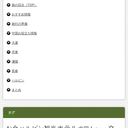
旅の目次（TOP）
おすすめ情報
旅行の準備
中国お役立ち情報
大連
丹東
瀋陽
長春
ハルビン
まとめ
タグ
ホテル