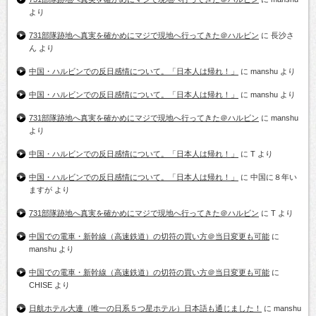
より
731部隊跡地へ真実を確かめにマジで現地へ行ってきた＠ハルビン
に
長沙さ
ん
より
中国・ハルビンでの反日感情について。「日本人は帰れ！」
に
manshu
より
中国・ハルビンでの反日感情について。「日本人は帰れ！」
に
manshu
より
731部隊跡地へ真実を確かめにマジで現地へ行ってきた＠ハルビン
に
manshu
より
中国・ハルビンでの反日感情について。「日本人は帰れ！」
に
T
より
中国・ハルビンでの反日感情について。「日本人は帰れ！」
に
中国に８年い
ますが
より
731部隊跡地へ真実を確かめにマジで現地へ行ってきた＠ハルビン
に
T
より
中国での電車・新幹線（高速鉄道）の切符の買い方＠当日変更も可能
に
manshu
より
中国での電車・新幹線（高速鉄道）の切符の買い方＠当日変更も可能
に
CHISE
より
日航ホテル大連（唯一の日系５つ星ホテル）日本語も通じました！
に
manshu