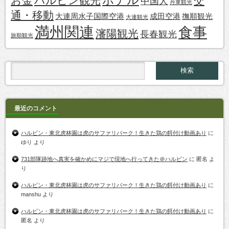
お金
ハルビン観光
交
中国人
丹東観光
通・移動
大連周水子国際空港
成田空港
撫順観光
大連観光
満州関連
食事
瀋陽観光
長春観光
旅順観光
最近のコメント
ハルビン・東北虎林園は虎のサファリパーク！生きた鶏の餌付け動画あり
に
ゆり
より
731部隊跡地へ真実を確かめにマジで現地へ行ってきた＠ハルビン
に
匿名
よ
り
ハルビン・東北虎林園は虎のサファリパーク！生きた鶏の餌付け動画あり
に
manshu
より
ハルビン・東北虎林園は虎のサファリパーク！生きた鶏の餌付け動画あり
に
匿名
より