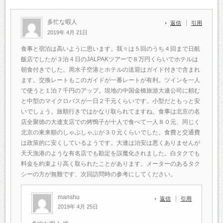
多忙な暇人
返信
引用
2019年 4月 21日
食事と宿泊は高いように思います。我々は５回のうち４回まで日航
飯店でしたが３泊４日のJALPAKツアーで８万円くらいでホテルは
朝食付きでした。周水子空港とホテルの送迎はガイド付きで含まれ
ます。交換レートもこのガイドが一番レートが有利。ツインを一人
で使うと１泊７千円のアップ。現地の中国金橋旅游大連公司に頼む
と中型のマイクロバスが一日２千元くらいです。小型だともっと安
いでしょう。旅順行きではかなり取られてますね。食事は北京の名
店全聚徳の大連支店での烤鴨子が十人で食べて一人８０元、同じく
北京の東来順のしゃぶしゃぶが３０元くらいでした。食費と交通費
は政策的に安くしているようです。大連は治安は悪くありませんが
天天漁港のような有名店でも勘定を誤魔化されました。白タクでも
料金を約束より高く取られたことがあります。メーターのあるタク
シーの方が無難です、次回訪問時の参考にしてください。
manshu
返信
引用
2019年 4月 25日