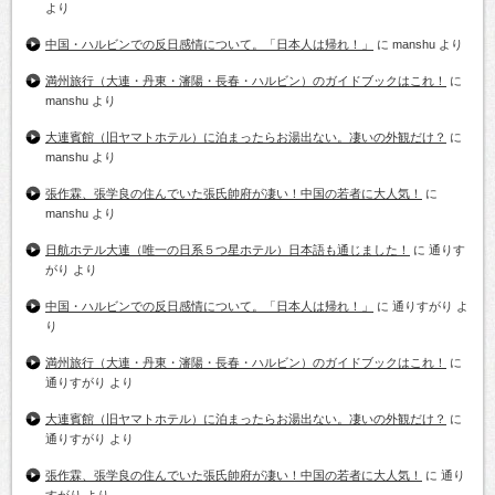
より
中国・ハルビンでの反日感情について。「日本人は帰れ！」
に
manshu
より
満州旅行（大連・丹東・瀋陽・長春・ハルビン）のガイドブックはこれ！
に
manshu
より
大連賓館（旧ヤマトホテル）に泊まったらお湯出ない。凄いの外観だけ？
に
manshu
より
張作霖、張学良の住んでいた張氏帥府が凄い！中国の若者に大人気！
に
manshu
より
日航ホテル大連（唯一の日系５つ星ホテル）日本語も通じました！
に
通りす
がり
より
中国・ハルビンでの反日感情について。「日本人は帰れ！」
に
通りすがり
よ
り
満州旅行（大連・丹東・瀋陽・長春・ハルビン）のガイドブックはこれ！
に
通りすがり
より
大連賓館（旧ヤマトホテル）に泊まったらお湯出ない。凄いの外観だけ？
に
通りすがり
より
張作霖、張学良の住んでいた張氏帥府が凄い！中国の若者に大人気！
に
通り
すがり
より