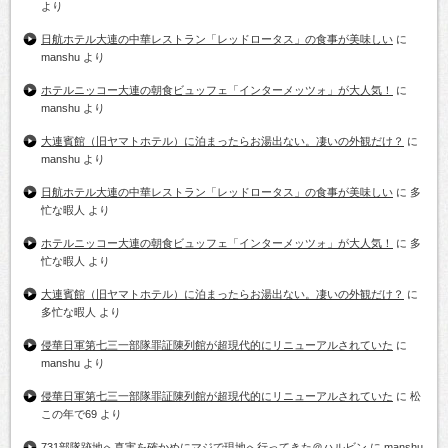
より
日航ホテル大連の中華レストラン「レッドロータス」の食事が美味しい
に
manshu
より
ホテルニッコー大連の朝食ビュッフェ「インターメッツォ」が大人気！
に
manshu
より
大連賓館（旧ヤマトホテル）に泊まったらお湯出ない。凄いの外観だけ？
に
manshu
より
日航ホテル大連の中華レストラン「レッドロータス」の食事が美味しい
に
多
忙な暇人
より
ホテルニッコー大連の朝食ビュッフェ「インターメッツォ」が大人気！
に
多
忙な暇人
より
大連賓館（旧ヤマトホテル）に泊まったらお湯出ない。凄いの外観だけ？
に
多忙な暇人
より
侵華日軍第七三一部隊罪証陳列館が超現代的にリニューアルされていた
に
manshu
より
侵華日軍第七三一部隊罪証陳列館が超現代的にリニューアルされていた
に
松
この年で69
より
731部隊跡地へ真実を確かめにマジで現地へ行ってきた＠ハルビン
に
manshu