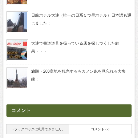
日航ホテル大連（唯一の日系５つ星ホテル）日本語も通
じました！
大連で書道道具を扱っている店を探しつくした結
果・・・
旅順・203高地を観光するもカノン砲を見忘れる大失
態！
コメント
トラックバックは利用できません。
コメント (2)