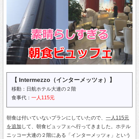
【 Intermezzo（インターメッツォ）】
移動：日航ホテル大連の２階
食事代：
一人115元
朝食は付いていないプランにしていたので、
一人115元
を追加
して、朝食ビュッフェへ行ってきました。ホテル
ニッコー大連の２階にある「インターメッツォ」という