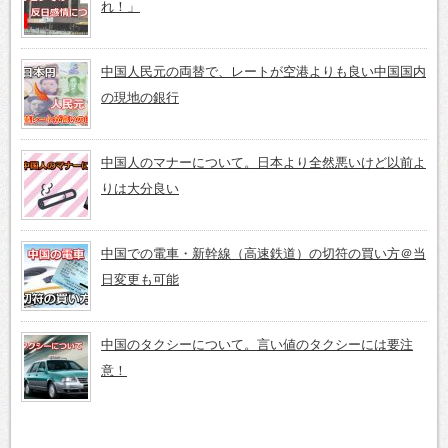
れ！」
中国人民元の両替で、レートが空港よりも良い中国国内
の現地の銀行
中国人のマナーについて。日本より全然悪いけど以前よ
りは大分良い
中国での電車・新幹線（高速鉄道）の切符の買い方＠当
日変更も可能
中国のタクシーについて。言い値のタクシーには要注
意！