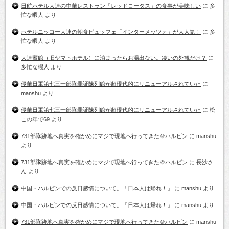
日航ホテル大連の中華レストラン「レッドロータス」の食事が美味しい
に
多
忙な暇人
より
ホテルニッコー大連の朝食ビュッフェ「インターメッツォ」が大人気！
に
多
忙な暇人
より
大連賓館（旧ヤマトホテル）に泊まったらお湯出ない。凄いの外観だけ？
に
多忙な暇人
より
侵華日軍第七三一部隊罪証陳列館が超現代的にリニューアルされていた
に
manshu
より
侵華日軍第七三一部隊罪証陳列館が超現代的にリニューアルされていた
に
松
この年で69
より
731部隊跡地へ真実を確かめにマジで現地へ行ってきた＠ハルビン
に
manshu
より
731部隊跡地へ真実を確かめにマジで現地へ行ってきた＠ハルビン
に
長沙さ
ん
より
中国・ハルビンでの反日感情について。「日本人は帰れ！」
に
manshu
より
中国・ハルビンでの反日感情について。「日本人は帰れ！」
に
manshu
より
731部隊跡地へ真実を確かめにマジで現地へ行ってきた＠ハルビン
に
manshu