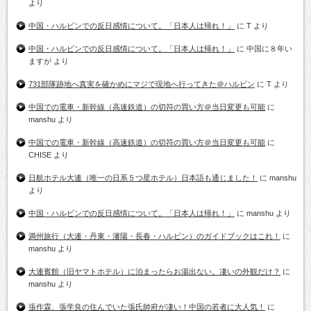
より
中国・ハルビンでの反日感情について。「日本人は帰れ！」
に
T
より
中国・ハルビンでの反日感情について。「日本人は帰れ！」
に
中国に８年い
ますが
より
731部隊跡地へ真実を確かめにマジで現地へ行ってきた＠ハルビン
に
T
より
中国での電車・新幹線（高速鉄道）の切符の買い方＠当日変更も可能
に
manshu
より
中国での電車・新幹線（高速鉄道）の切符の買い方＠当日変更も可能
に
CHISE
より
日航ホテル大連（唯一の日系５つ星ホテル）日本語も通じました！
に
manshu
より
中国・ハルビンでの反日感情について。「日本人は帰れ！」
に
manshu
より
満州旅行（大連・丹東・瀋陽・長春・ハルビン）のガイドブックはこれ！
に
manshu
より
大連賓館（旧ヤマトホテル）に泊まったらお湯出ない。凄いの外観だけ？
に
manshu
より
張作霖、張学良の住んでいた張氏帥府が凄い！中国の若者に大人気！
に