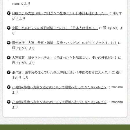
manshu
より
日航ホテル大連（唯一の日系５つ星ホテル）日本語も通じました！
に
通りす
がり
より
中国・ハルビンでの反日感情について。「日本人は帰れ！」
に
通りすがり
よ
り
満州旅行（大連・丹東・瀋陽・長春・ハルビン）のガイドブックはこれ！
に
通りすがり
より
大連賓館（旧ヤマトホテル）に泊まったらお湯出ない。凄いの外観だけ？
に
通りすがり
より
張作霖、張学良の住んでいた張氏帥府が凄い！中国の若者に大人気！
に
通り
すがり
より
731部隊跡地へ真実を確かめにマジで現地へ行ってきた＠ハルビン
に
manshu
より
731部隊跡地へ真実を確かめにマジで現地へ行ってきた＠ハルビン
に
manshu
より