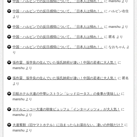
中国・ハルビンでの反日感情について。「日本人は帰れ！」
に
manshu
より
中国・ハルビンでの反日感情について。「日本人は帰れ！」
に
ハルビン在住
より
中国・ハルビンでの反日感情について。「日本人は帰れ！」
に
manshu
より
中国・ハルビンでの反日感情について。「日本人は帰れ！」
に
匿名
より
中国・ハルビンでの反日感情について。「日本人は帰れ！」
に
なおちゃん
よ
り
張作霖、張学良の住んでいた張氏帥府が凄い！中国の若者に大人気！
に
manshu
より
張作霖、張学良の住んでいた張氏帥府が凄い！中国の若者に大人気！
に
匿名
より
日航ホテル大連の中華レストラン「レッドロータス」の食事が美味しい
に
manshu
より
ホテルニッコー大連の朝食ビュッフェ「インターメッツォ」が大人気！
に
manshu
より
大連賓館（旧ヤマトホテル）に泊まったらお湯出ない。凄いの外観だけ？
に
manshu
より