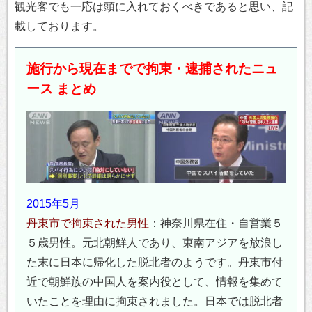
観光客でも一応は頭に入れておくべきであると思い、記
載しております。
施行から現在までで拘束・逮捕されたニュ
ース まとめ
2015年5月
丹東市で拘束された男性
：神奈川県在住・自営業５
５歳男性。元北朝鮮人であり、東南アジアを放浪し
た末に日本に帰化した脱北者のようです。丹東市付
近で朝鮮族の中国人を案内役として、情報を集めて
いたことを理由に拘束されました。日本では脱北者