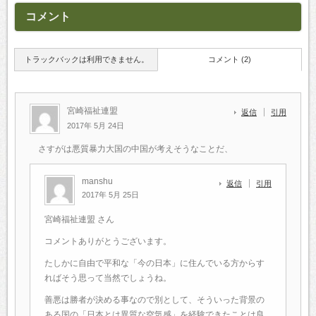
コメント
トラックバックは利用できません。
コメント (2)
宮崎福祉連盟
返信
引用
2017年 5月 24日
さすがは悪質暴力大国の中国が考えそうなことだ、
manshu
返信
引用
2017年 5月 25日
宮崎福祉連盟 さん
コメントありがとうございます。
たしかに自由で平和な「今の日本」に住んでいる方からす
ればそう思って当然でしょうね。
善悪は勝者が決める事なので別として、そういった背景の
ある国の「日本とは異質な空気感」を経験できたことは良