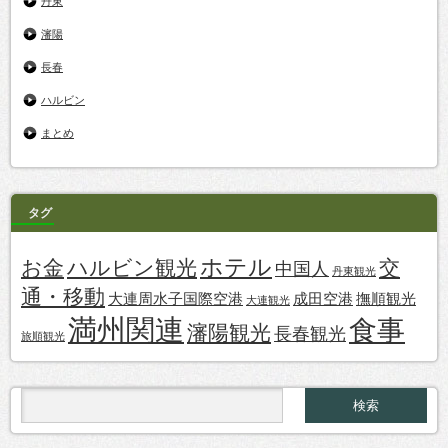
丹東
瀋陽
長春
ハルビン
まとめ
タグ
ホテル
お金
ハルビン観光
交
中国人
丹東観光
通・移動
大連周水子国際空港
成田空港
撫順観光
大連観光
満州関連
食事
瀋陽観光
長春観光
旅順観光