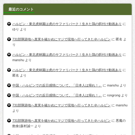
最近のコメント
ハルビン・東北虎林園は虎のサファリパーク！生きた鶏の餌付け動画あり
に
ゆり
より
731部隊跡地へ真実を確かめにマジで現地へ行ってきた＠ハルビン
に
匿名
よ
り
ハルビン・東北虎林園は虎のサファリパーク！生きた鶏の餌付け動画あり
に
manshu
より
ハルビン・東北虎林園は虎のサファリパーク！生きた鶏の餌付け動画あり
に
匿名
より
中国・ハルビンでの反日感情について。「日本人は帰れ！」
に
manshu
より
中国・ハルビンでの反日感情について。「日本人は帰れ！」
に
rongrong
より
731部隊跡地へ真実を確かめにマジで現地へ行ってきた＠ハルビン
に
manshu
より
731部隊跡地へ真実を確かめにマジで現地へ行ってきた＠ハルビン
に
悪魔の
飽食(森村誠一
より