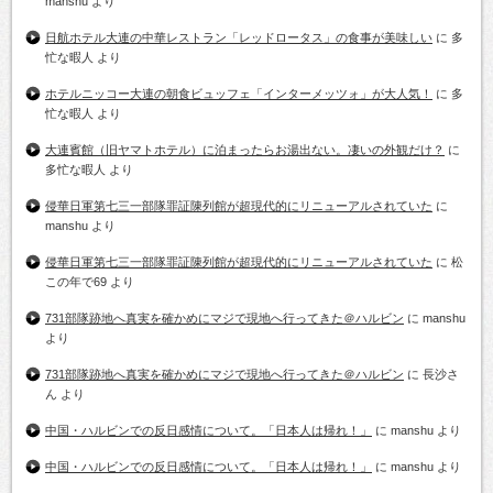
manshu
より
日航ホテル大連の中華レストラン「レッドロータス」の食事が美味しい
に
多
忙な暇人
より
ホテルニッコー大連の朝食ビュッフェ「インターメッツォ」が大人気！
に
多
忙な暇人
より
大連賓館（旧ヤマトホテル）に泊まったらお湯出ない。凄いの外観だけ？
に
多忙な暇人
より
侵華日軍第七三一部隊罪証陳列館が超現代的にリニューアルされていた
に
manshu
より
侵華日軍第七三一部隊罪証陳列館が超現代的にリニューアルされていた
に
松
この年で69
より
731部隊跡地へ真実を確かめにマジで現地へ行ってきた＠ハルビン
に
manshu
より
731部隊跡地へ真実を確かめにマジで現地へ行ってきた＠ハルビン
に
長沙さ
ん
より
中国・ハルビンでの反日感情について。「日本人は帰れ！」
に
manshu
より
中国・ハルビンでの反日感情について。「日本人は帰れ！」
に
manshu
より