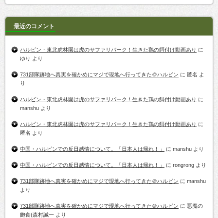
最近のコメント
ハルビン・東北虎林園は虎のサファリパーク！生きた鶏の餌付け動画あり
に
ゆり
より
731部隊跡地へ真実を確かめにマジで現地へ行ってきた＠ハルビン
に
匿名
よ
り
ハルビン・東北虎林園は虎のサファリパーク！生きた鶏の餌付け動画あり
に
manshu
より
ハルビン・東北虎林園は虎のサファリパーク！生きた鶏の餌付け動画あり
に
匿名
より
中国・ハルビンでの反日感情について。「日本人は帰れ！」
に
manshu
より
中国・ハルビンでの反日感情について。「日本人は帰れ！」
に
rongrong
より
731部隊跡地へ真実を確かめにマジで現地へ行ってきた＠ハルビン
に
manshu
より
731部隊跡地へ真実を確かめにマジで現地へ行ってきた＠ハルビン
に
悪魔の
飽食(森村誠一
より