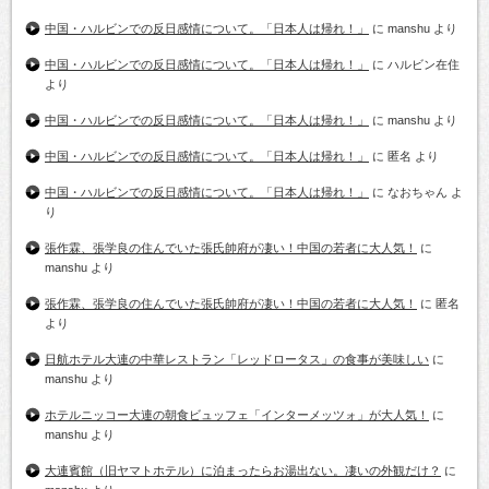
中国・ハルビンでの反日感情について。「日本人は帰れ！」
に
manshu
より
中国・ハルビンでの反日感情について。「日本人は帰れ！」
に
ハルビン在住
より
中国・ハルビンでの反日感情について。「日本人は帰れ！」
に
manshu
より
中国・ハルビンでの反日感情について。「日本人は帰れ！」
に
匿名
より
中国・ハルビンでの反日感情について。「日本人は帰れ！」
に
なおちゃん
よ
り
張作霖、張学良の住んでいた張氏帥府が凄い！中国の若者に大人気！
に
manshu
より
張作霖、張学良の住んでいた張氏帥府が凄い！中国の若者に大人気！
に
匿名
より
日航ホテル大連の中華レストラン「レッドロータス」の食事が美味しい
に
manshu
より
ホテルニッコー大連の朝食ビュッフェ「インターメッツォ」が大人気！
に
manshu
より
大連賓館（旧ヤマトホテル）に泊まったらお湯出ない。凄いの外観だけ？
に