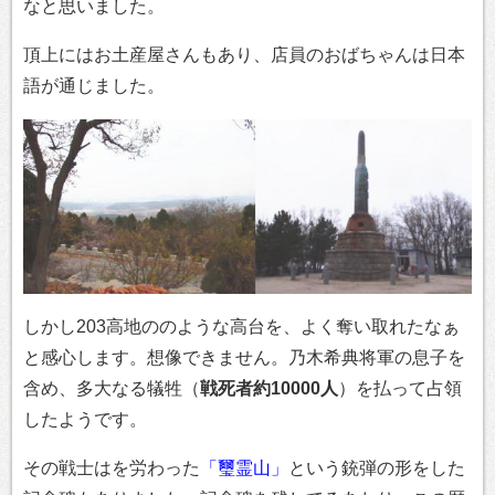
なと思いました。
頂上にはお土産屋さんもあり、店員のおばちゃんは日本
語が通じました。
しかし203高地ののような高台を、よく奪い取れたなぁ
と感心します。想像できません。乃木希典将軍の息子を
含め、多大なる犠牲（
戦死者約10000人
）を払って占領
したようです。
その戦士はを労わった
「璽霊山」
という銃弾の形をした