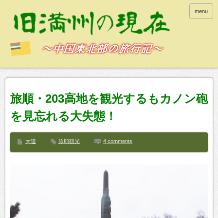
menu
旅順・203高地を観光するもカノン砲
を見忘れる大失態！
大連
旅順観光
4 comments