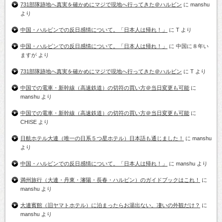
731部隊跡地へ真実を確かめにマジで現地へ行ってきた＠ハルビン
に
manshu
より
中国・ハルビンでの反日感情について。「日本人は帰れ！」
に
T
より
中国・ハルビンでの反日感情について。「日本人は帰れ！」
に
中国に８年い
ますが
より
731部隊跡地へ真実を確かめにマジで現地へ行ってきた＠ハルビン
に
T
より
中国での電車・新幹線（高速鉄道）の切符の買い方＠当日変更も可能
に
manshu
より
中国での電車・新幹線（高速鉄道）の切符の買い方＠当日変更も可能
に
CHISE
より
日航ホテル大連（唯一の日系５つ星ホテル）日本語も通じました！
に
manshu
より
中国・ハルビンでの反日感情について。「日本人は帰れ！」
に
manshu
より
満州旅行（大連・丹東・瀋陽・長春・ハルビン）のガイドブックはこれ！
に
manshu
より
大連賓館（旧ヤマトホテル）に泊まったらお湯出ない。凄いの外観だけ？
に
manshu
より