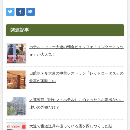
関連記事
ホテルニッコー大連の朝食ビュッフェ「インターメッツ
ォ」が大人気！
日航ホテル大連の中華レストラン「レッドロータス」の
食事が美味しい
大連賓館（旧ヤマトホテル）に泊まったらお湯出ない。
凄いの外観だけ？
大連で書道道具を扱っている店を探しつくした結