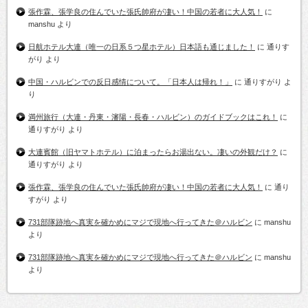
張作霖、張学良の住んでいた張氏帥府が凄い！中国の若者に大人気！
に
manshu
より
日航ホテル大連（唯一の日系５つ星ホテル）日本語も通じました！
に
通りす
がり
より
中国・ハルビンでの反日感情について。「日本人は帰れ！」
に
通りすがり
よ
り
満州旅行（大連・丹東・瀋陽・長春・ハルビン）のガイドブックはこれ！
に
通りすがり
より
大連賓館（旧ヤマトホテル）に泊まったらお湯出ない。凄いの外観だけ？
に
通りすがり
より
張作霖、張学良の住んでいた張氏帥府が凄い！中国の若者に大人気！
に
通り
すがり
より
731部隊跡地へ真実を確かめにマジで現地へ行ってきた＠ハルビン
に
manshu
より
731部隊跡地へ真実を確かめにマジで現地へ行ってきた＠ハルビン
に
manshu
より