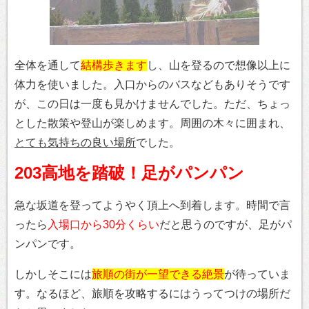
全体を通して
結構歩きます
し、山を登るので想像以上に
体力を使いました。入口からのバスなどもありそうです
が、この日は一度も見かけませんでした。ただ、ちょっ
とした散策や登山が楽しめます。周囲の木々に囲まれ、
とても気持ちの良い場所
でした。
203高地を踏破！足がパンパン
急な坂道を登ってようやく頂上へ到着します。時間で言
ったら
入場口から30分くらい
だと思うのですが、足がパ
ンパンです。
しかしそこには
旅順の街が一望できる絶景
が待っていま
す。なるほど、旅順を攻略するにはうってつけの場所だ