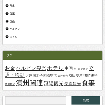
丹東
瀋陽
長春
ハルビン
まとめ
タグ
ホテル
お金
ハルビン観光
交
中国人
丹東観光
通・移動
大連周水子国際空港
成田空港
撫順観光
大連観光
満州関連
食事
瀋陽観光
長春観光
旅順観光