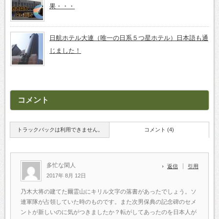
果・・・
日航ホテル大連（唯一の日系５つ星ホテル）日本語も通
じました！
コメント
トラックバックは利用できません。
コメント (4)
多忙な閑人
返信
引用
2017年 8月 12日
乃木大将の建てた爾霊山にキリル文字の落書があったでしょう。ソ
連軍隊が占領していた時のものです。また次男保典の記念碑のセメ
ントが新しいのに気がつきましたか？転がしてあったのを日本人が