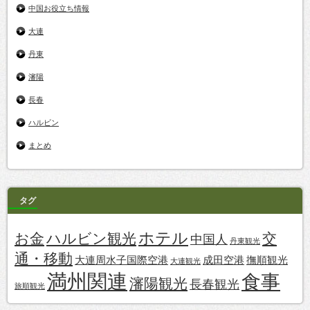
中国お役立ち情報
大連
丹東
瀋陽
長春
ハルビン
まとめ
タグ
ホテル
お金
ハルビン観光
交
中国人
丹東観光
通・移動
大連周水子国際空港
成田空港
撫順観光
大連観光
満州関連
食事
瀋陽観光
長春観光
旅順観光