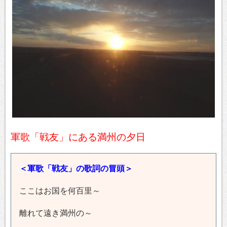
軍歌「戦友」にある満州の夕日
＜軍歌「戦友」の歌詞の冒頭＞
ここはお国を何百里～
離れて遠き満州の～