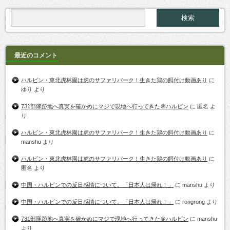
最近のコメント
ハルビン・東北虎林園は虎のサファリパーク！生きた鶏の餌付け動画あり
に
ゆり
より
731部隊跡地へ真実を確かめにマジで現地へ行ってきた＠ハルビン
に
匿名
よ
り
ハルビン・東北虎林園は虎のサファリパーク！生きた鶏の餌付け動画あり
に
manshu
より
ハルビン・東北虎林園は虎のサファリパーク！生きた鶏の餌付け動画あり
に
匿名
より
中国・ハルビンでの反日感情について。「日本人は帰れ！」
に
manshu
より
中国・ハルビンでの反日感情について。「日本人は帰れ！」
に
rongrong
より
731部隊跡地へ真実を確かめにマジで現地へ行ってきた＠ハルビン
に
manshu
より