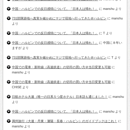
中国・ハルビンでの反日感情について。「日本人は帰れ！」
に
manshu
より
731部隊跡地へ真実を確かめにマジで現地へ行ってきた＠ハルビン
に
manshu
より
中国・ハルビンでの反日感情について。「日本人は帰れ！」
に
T
より
中国・ハルビンでの反日感情について。「日本人は帰れ！」
に
中国に８年い
ますが
より
731部隊跡地へ真実を確かめにマジで現地へ行ってきた＠ハルビン
に
T
より
中国での電車・新幹線（高速鉄道）の切符の買い方＠当日変更も可能
に
manshu
より
中国での電車・新幹線（高速鉄道）の切符の買い方＠当日変更も可能
に
CHISE
より
日航ホテル大連（唯一の日系５つ星ホテル）日本語も通じました！
に
manshu
より
中国・ハルビンでの反日感情について。「日本人は帰れ！」
に
manshu
より
満州旅行（大連・丹東・瀋陽・長春・ハルビン）のガイドブックはこれ！
に
manshu
より