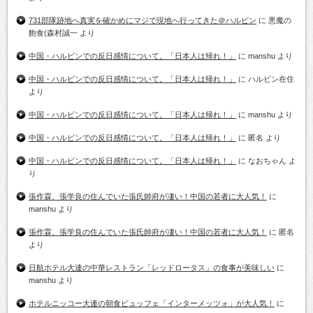
731部隊跡地へ真実を確かめにマジで現地へ行ってきた＠ハルビン
に
悪魔の
飽食(森村誠一
より
中国・ハルビンでの反日感情について。「日本人は帰れ！」
に
manshu
より
中国・ハルビンでの反日感情について。「日本人は帰れ！」
に
ハルビン在住
より
中国・ハルビンでの反日感情について。「日本人は帰れ！」
に
manshu
より
中国・ハルビンでの反日感情について。「日本人は帰れ！」
に
匿名
より
中国・ハルビンでの反日感情について。「日本人は帰れ！」
に
なおちゃん
よ
り
張作霖、張学良の住んでいた張氏帥府が凄い！中国の若者に大人気！
に
manshu
より
張作霖、張学良の住んでいた張氏帥府が凄い！中国の若者に大人気！
に
匿名
より
日航ホテル大連の中華レストラン「レッドロータス」の食事が美味しい
に
manshu
より
ホテルニッコー大連の朝食ビュッフェ「インターメッツォ」が大人気！
に