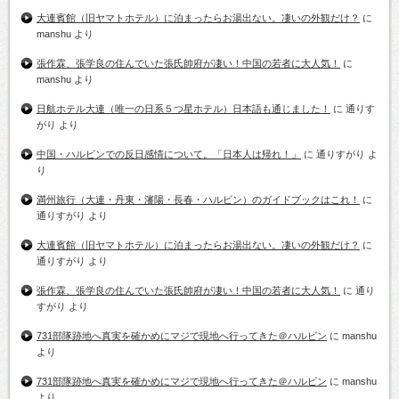
大連賓館（旧ヤマトホテル）に泊まったらお湯出ない。凄いの外観だけ？
に
manshu
より
張作霖、張学良の住んでいた張氏帥府が凄い！中国の若者に大人気！
に
manshu
より
日航ホテル大連（唯一の日系５つ星ホテル）日本語も通じました！
に
通りす
がり
より
中国・ハルビンでの反日感情について。「日本人は帰れ！」
に
通りすがり
よ
り
満州旅行（大連・丹東・瀋陽・長春・ハルビン）のガイドブックはこれ！
に
通りすがり
より
大連賓館（旧ヤマトホテル）に泊まったらお湯出ない。凄いの外観だけ？
に
通りすがり
より
張作霖、張学良の住んでいた張氏帥府が凄い！中国の若者に大人気！
に
通り
すがり
より
731部隊跡地へ真実を確かめにマジで現地へ行ってきた＠ハルビン
に
manshu
より
731部隊跡地へ真実を確かめにマジで現地へ行ってきた＠ハルビン
に
manshu
より