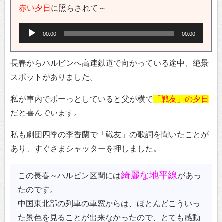
赤い夕日
に照らされて～
音
00:00
00:00
声
プ
長春からハルビンへ高速鉄道で向かっている途中、絶景
レ
スポットがありました。
ー
私が車内でボーっとしていると父が横で
ヤ
「戦友」の夕日
だと喜んでいます。
ー
私も劇団四季の李香蘭で「戦友」の歌詞を聞いたことが
あり、すぐさまシャッターを押しました。
綺麗な地平線
この長春～ハルビン区間には
があっ
たのです。
中国東北部の列車の車窓からは、ほとんどこういっ
た景色を見ることが出来なかったので、とても感動