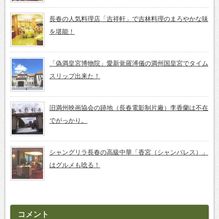
長春の人気料理店「吉祥軒」で吉林料理のまろやかな味
を堪能！
「偽満皇宮博物院」愛新覚羅溥儀の満州国皇宮でタイム
スリップ出来た！
旧満州映画協会の跡地（長春電影制片廠）李香蘭は不在
でがっかり。
シャングリラ長春の高級中華「香宮（シャンパレス）」
はグルメも唸る！
コメント