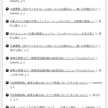
manshu
より
大連賓館（旧ヤマトホテル）に泊まったらお湯出ない。凄いの外観だけ？
に
manshu
より
日航ホテル大連の中華レストラン「レッドロータス」の食事が美味しい
に
多
忙な暇人
より
ホテルニッコー大連の朝食ビュッフェ「インターメッツォ」が大人気！
に
多
忙な暇人
より
大連賓館（旧ヤマトホテル）に泊まったらお湯出ない。凄いの外観だけ？
に
多忙な暇人
より
侵華日軍第七三一部隊罪証陳列館が超現代的にリニューアルされていた
に
manshu
より
侵華日軍第七三一部隊罪証陳列館が超現代的にリニューアルされていた
に
松
この年で69
より
731部隊跡地へ真実を確かめにマジで現地へ行ってきた＠ハルビン
に
manshu
より
731部隊跡地へ真実を確かめにマジで現地へ行ってきた＠ハルビン
に
長沙さ
ん
より
中国・ハルビンでの反日感情について。「日本人は帰れ！」
に
manshu
より